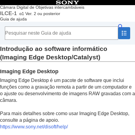
Índice
Câmara Digital de Objetivas intercambiáveis
ILCE-1
α1 Ver. 2 ou posterior
Início
Guia de ajuda
Como utilizar o “Guia de ajuda”
Notas sobre a utilização da sua câmara
Verificar a câmara e os itens fornecidos
Nomes dos componentes
Introdução ao software informático
Operações básicas
Preparar a câmara/Operações de fotografia básicas
(Imaging Edge Desktop/Catalyst)
Encontrar funções a partir do MENU
Utilizar as funções de fotografia
Imaging Edge Desktop
Personalizar a câmara
Visualização
Imaging Edge Desktop é um pacote de software que inclui
Mudar as definições da câmara
funções como a gravação remota a partir de um computador e
Funções disponíveis com um smartphone
o ajuste ou desenvolvimento de imagens RAW gravadas com a
Utilizar um computador
câmara.
Ambiente de computador recomendado
Ligar/desligar a câmara e um computador
Para mais detalhes sobre como usar Imaging Edge Desktop,
Gerir e editar imagens num computador
consulte a página de apoio.
Introdução ao software informático
https://www.sony.net/disoft/help/
(Imaging Edge Desktop/Catalyst)