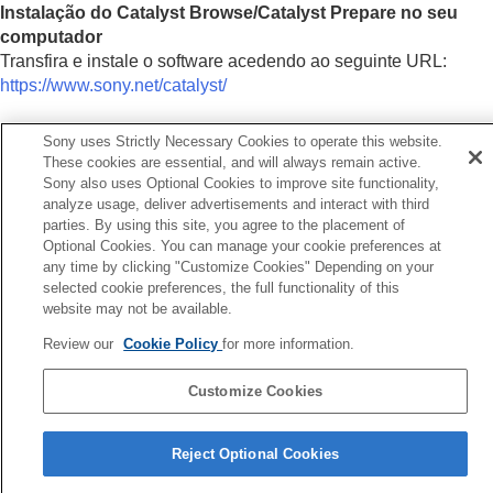
Instalação do Catalyst Browse/Catalyst Prepare no seu
computador
Transfira e instale o software acedendo ao seguinte URL:
https://www.sony.net/catalyst/
Sony uses Strictly Necessary Cookies to operate this website.
These cookies are essential, and will always remain active.
Sony also uses Optional Cookies to improve site functionality,
Anterior
analyze usage, deliver advertisements and interact with third
esligar a câmara do computador
parties. By using this site, you agree to the placement of
Seguinte
Optional Cookies. You can manage your cookie preferences at
Importar imagens para o computad
any time by clicking "Customize Cookies" Depending on your
TP1001367651
selected cookie preferences, the full functionality of this
Se a versão do sistema de software da sua câmara for anterior à Ver.
website may not be available.
2.00, consulte o Guia de ajuda no seguinte URL.
Review our
Cookie Policy
for more information.
https://helpguide.sony.net/ilc/2040/v1/pt/index.html
Customize Cookies
Página de seleção de idioma
Reject Optional Cookies
5-060-285-53(3)
Copyright 2024 Sony Corporation