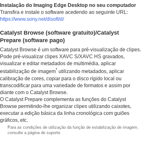
Importar imagens para o computador
Instalação do Imaging Edge Desktop no seu computador
Operar a câmara a partir de um computador
Transfira e instale o software acedendo ao seguinte URL:
Fotografar em sincronização com outras câmaras
https://www.sony.net/disoft/d/
(
Def. libert. sincr.
)
Transmissão USB
(filme)
Catalyst Browse (software gratuito)/Catalyst
Utilizar o serviço de nuvem
Prepare (software pago)
Anexo
Se tiver problemas
Catalyst Browse é um software para pré-visualização de clipes.
Pode pré-visualizar clipes XAVC S/XAVC HS gravados,
visualizar e editar metadados de multimédia, aplicar
*
estabilização de imagem
utilizando metadados, aplicar
calibração de cores, copiar para o disco rígido local ou
transcodificar para uma variedade de formatos e assim por
diante com o Catalyst Browse.
O Catalyst Prepare complementa as funções do Catalyst
Browse permitindo-lhe organizar clipes utilizando caixotes,
executar a edição básica da linha cronológica com guiões
gráficos, etc.
*
Para as condições de utilização da função de estabilização de imagem,
consulte a página de suporte.