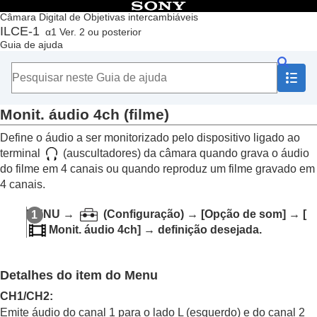
Índice
Câmara Digital de Objetivas intercambiáveis
ILCE-1
α1 Ver. 2 ou posterior
Início
Guia de ajuda
Como utilizar o “Guia de ajuda”
Notas sobre a utilização da sua câmara
Verificar a câmara e os itens fornecidos
Nomes dos componentes
Monit. áudio 4ch
(filme)
Operações básicas
Preparar a câmara/Operações de fotografia básicas
Define o áudio a ser monitorizado pelo dispositivo ligado ao
Encontrar funções a partir do MENU
terminal
(auscultadores) da câmara quando grava o áudio
Utilizar as funções de fotografia
do filme em 4 canais ou quando reproduz um filme gravado em
Personalizar a câmara
4 canais.
Visualização
Conteúdo deste capítulo
MENU
→
(Configuração) →
[Opção de som]
→
[
Ver imagens
Monit. áudio 4ch]
→ definição desejada.
Def repr múlt suport
Defs visual múlt sup.
Reproduzir imagens fixas
Detalhes do item do Menu
Ampliar uma imagem a ser reproduzida
(
Ampliar
)
CH1/CH2
:
Ampliar ampl. inic.
Emite áudio do canal 1 para o lado L (esquerdo) e do canal 2