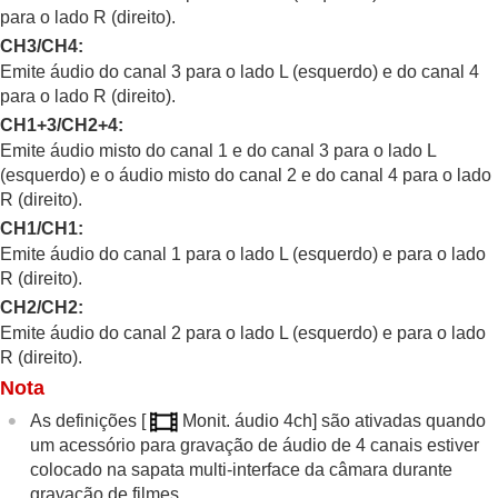
Ampliar pos. inic.
para o lado R (direito).
Rodar automaticamente imagens gravadas
CH3/CH4
:
(
Rotação de Exibição
)
Emite áudio do canal 3 para o lado L (esquerdo) e do canal 4
Reproduzir filmes
para o lado R (direito).
Vol. reprod./monit.
Monit. áudio 4ch
(filme)
CH1+3/CH2+4
:
Reproduzir imagens usando apresentação de
Emite áudio misto do canal 1 e do canal 3 para o lado L
slides (
Apresen slides
)
(esquerdo) e o áudio misto do canal 2 e do canal 4 para o lado
Rep. cont. p/ int.
R (direito).
Vel. rep. p/ int.
CH1/CH1
:
Emite áudio do canal 1 para o lado L (esquerdo) e para o lado
Alterar a forma como as imagens são
apresentadas
R (direito).
Definir o método para saltar entre imagens (
Def.
CH2/CH2
:
Saltar imagem
)
Emite áudio do canal 2 para o lado L (esquerdo) e para o lado
Proteger as imagens gravadas (
Proteger
)
R (direito).
Adicionar informação às imagens
Nota
Recortar
Extrair imagens fixas de um filme
As definições
[
Monit. áudio 4ch]
são ativadas quando
Copiar imagens de um cartão de memória para
um acessório para gravação de áudio de 4 canais estiver
outro (
Copiar
)
colocado na sapata multi-interface da câmara durante
Eliminar imagens
gravação de filmes.