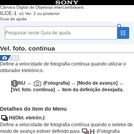
Índice
Câmara Digital de Objetivas intercambiáveis
ILCE-1
α1 Ver. 2 ou posterior
Início
Guia de ajuda
Como utilizar o “Guia de ajuda”
Notas sobre a utilização da sua câmara
Verificar a câmara e os itens fornecidos
Nomes dos componentes
Vel. foto. contínua
Operações básicas
Preparar a câmara/Operações de fotografia básicas
Encontrar funções a partir do MENU
Define a velocidade de fotografia contínua quando utilizar o
Utilizar as funções de fotografia
obturador eletrónico.
Conteúdo deste capítulo
Selecionar um modo de fotografia
MENU
→
(
Fotografia
) →
[Modo de avanço]
→
Focar
[Vel. foto. contínua]
→ item da definição desejada.
AF Cara/Olho
Utilizar as funções de focagem
Ajustar os modos de exposição/medição
Detalhes do item do Menu
Selecionar a sensibilidade ISO
Equilíbrio de brancos
Hi(Obt. eletrón.)
:
Adicionar efeitos às imagens
Define a velocidade de fotografia contínua quando o seletor de
Fotografar com modos de avanço (fotografia
modo de avanço estiver definido para
(
Fotografia