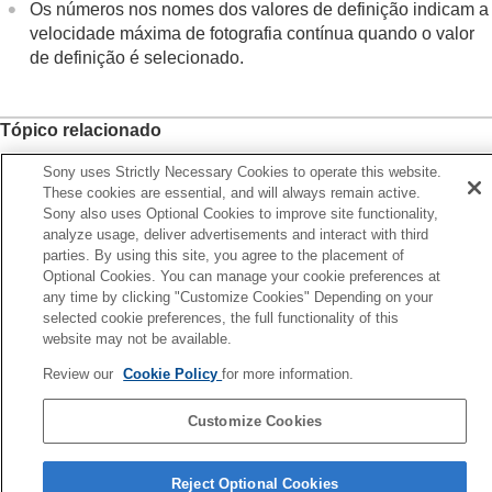
Os números nos nomes dos valores de definição indicam a
Utilizar o flash
velocidade máxima de fotografia contínua quando o valor
Reduzir desfocagem
de definição é selecionado.
Comp. Objetiva
(imagem fixa/filme)
Redução de ruído
Definir a apresentação do monitor durante a
gravação
Tópico relacionado
Gravar áudio de filmes
Fotografia Cont.
Sony uses Strictly Necessary Cookies to operate this website.
Criar imagens fixas durante a gravação de um
These cookies are essential, and will always remain active.
filme
Sony also uses Optional Cookies to improve site functionality,
Anterior
Definições TC/UB
analyze usage, deliver advertisements and interact with third
tografia Cont.
Exportar filmes RAW para um gravador RAW
parties. By using this site, you agree to the placement of
Seguinte
externo
Optional Cookies. You can manage your cookie preferences at
Tem. Auto (Ú
Transmissão de vídeo e áudio em direto
any time by clicking "Customize Cookies" Depending on your
Personalizar a câmara
TP1001369080
selected cookie preferences, the full functionality of this
Se a versão do sistema de software da sua câmara for anterior à Ver.
Visualização
website may not be available.
2.00, consulte o Guia de ajuda no seguinte URL.
Mudar as definições da câmara
Review our
Cookie Policy
for more information.
Funções disponíveis com um smartphone
https://helpguide.sony.net/ilc/2040/v1/pt/index.html
Utilizar um computador
Customize Cookies
Utilizar o serviço de nuvem
Página de seleção de idioma
Anexo
Se tiver problemas
Reject Optional Cookies
5-060-285-53(3)