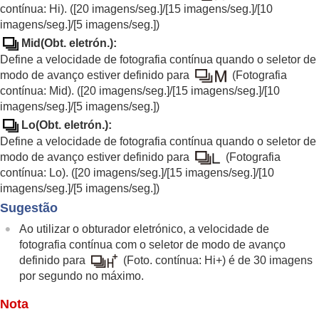
contínua/temporizador automático)
contínua: Hi
). (
[20 imagens/seg.]
/
[15 imagens/seg.]
/
[10
Modo de avanço
imagens/seg.]
/
[5 imagens/seg.]
)
Fotografia Cont.
Mid(Obt. eletrón.)
:
Vel. foto. contínua
Define a velocidade de fotografia contínua quando o seletor de
Tem. Auto (Ún.)
modo de avanço estiver definido para
(
Fotografia
Tem.auto(Cont.)
contínua: Mid
). (
[20 imagens/seg.]
/
[15 imagens/seg.]
/
[10
Tipo de Temp. Auto
imagens/seg.]
/
[5 imagens/seg.]
)
Bracket Cont.
Bracket Único
Lo(Obt. eletrón.)
:
Indicador durante fotografia de bracket
Define a velocidade de fotografia contínua quando o seletor de
Bracket de foco
modo de avanço estiver definido para
(
Fotografia
Bracketing WB
contínua: Lo
). (
[20 imagens/seg.]
/
[15 imagens/seg.]
/
[10
Bracket DRO
imagens/seg.]
/
[5 imagens/seg.]
)
Definições Bracket
Sugestão
Função Disp. int.
Ao utilizar o obturador eletrónico, a velocidade de
Gravar imagens fixas com uma resolução alta
fotografia contínua com o seletor de modo de avanço
Definir da qualidade de imagem e o formato de
definido para
(
Foto. contínua: Hi+
) é de 30 imagens
gravação
por segundo no máximo.
Utilizar funções táteis
Definições do obturador
Nota
Utilizar o zoom