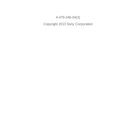
4-479-246-04(3)
Copyright 2013 Sony Corporation