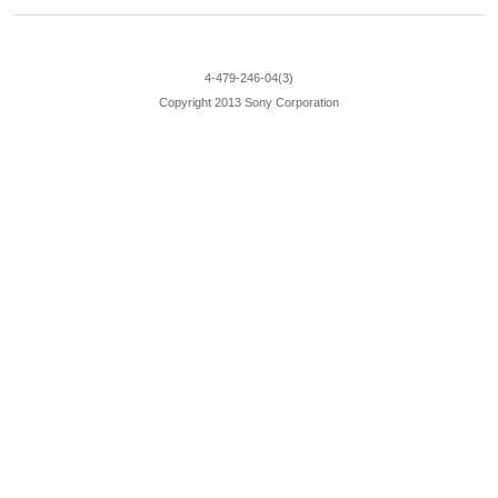
4-479-246-04(3)
Copyright 2013 Sony Corporation