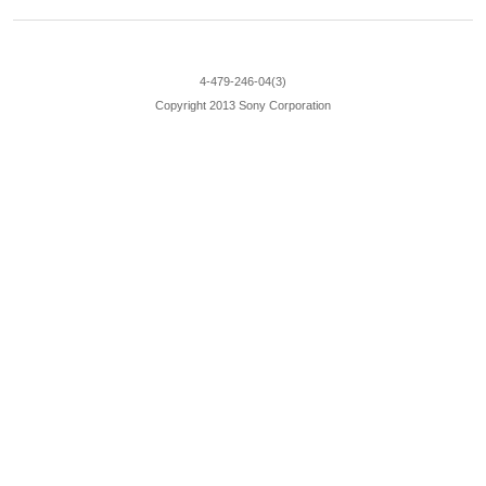
4-479-246-04(3)
Copyright 2013 Sony Corporation