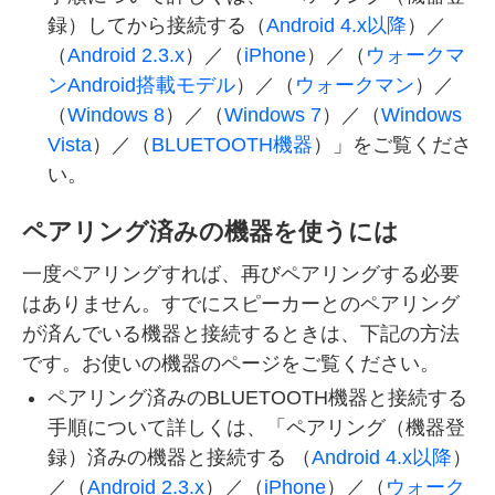
録）してから接続する（
Android 4.x以降
）／
（
Android 2.3.x
）／（
iPhone
）／（
ウォークマ
ンAndroid搭載モデル
）／（
ウォークマン
）／
（
Windows 8
）／（
Windows 7
）／（
Windows
Vista
）／（
BLUETOOTH機器
）」をご覧くださ
い。
ペアリング済みの機器を使うには
一度ペアリングすれば、再びペアリングする必要
はありません。すでにスピーカーとのペアリング
が済んでいる機器と接続するときは、下記の方法
です。お使いの機器のページをご覧ください。
ペアリング済みのBLUETOOTH機器と接続する
手順について詳しくは、「ペアリング（機器登
録）済みの機器と接続する （
Android 4.x以降
）
／（
Android 2.3.x
）／（
iPhone
）／（
ウォーク