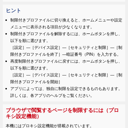
ヒント
制限付きプロファイル
に切り換えると、ホームメニューや設定
メニューに表示される項目が少なくなります。
制限付きプロファイル
を解除するには、
ホーム
ボタンを押し、
以下を順に選びます。
［
設定
］—
［
デバイス設定
］—
［
セキュリティと制限
］—［
制
限付きプロファイルを終了
］—暗証番号（PIN）を入力する。
再度
制限付きプロファイル
に戻すには、
ホーム
ボタンを押し、
以下を順に選びます。
［
設定
］—
［
デバイス設定
］—
［
セキュリティと制限
］—［
制
限付きプロファイルを開始
］
アプリによっては、独自に制限を設定できるものもあります。
詳しくは、各アプリのヘルプをご覧ください。
ブラウザで閲覧するページを制限するには（プロ
キシ設定機能）
本機にはプロキシ設定機能が搭載されています。