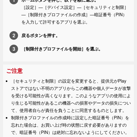
［
設定
］—
［
デバイス設定
］—
［
セキュリティと制限
］
—［
制限付きプロファイルの作成
］—暗証番号（PIN）
を入力して許可するアプリを選ぶ。
戻る
ボタンを押す。
［
制限付きプロファイルを開始
］を選ぶ。
ご注意
［
セキュリティと制限
］の設定を変更すると、提供元がPlay
ストアではない不明のアプリからこの機器や個人データが攻撃
を受ける可能性が高くなります。このようなアプリの使用によ
り生じる可能性があるこの機器への損害やデータの損失につい
て、使用者自らが責任を負うことに同意するものとします。
制限付きプロファイルの作成時に設定した暗証番号（PIN）を
忘れた場合は、お買い上げ時の状態に戻す必要がありますの
で、暗証番号（PIN）は絶対に忘れないようにしてください。