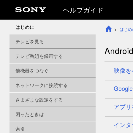
ヘルプガイド
はじめに
はじめ
テレビを見る
Andro
テレビ番組を録画する
映像を
他機器をつなぐ
ネットワークに接続する
Googl
さまざまな設定をする
アプリ
困ったときは
インタ
索引