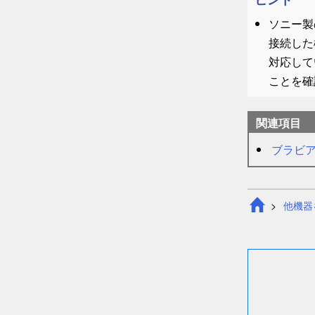
ソニー製
接続した
対応して
ことを確
関連項目
ブラビ
他機器