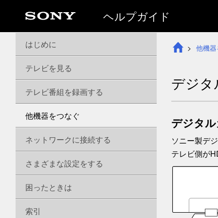
ヘルプガイド
はじめに
他機器
テレビを見る
デジタ
テレビ番組を録画する
他機器をつなぐ
デジタル
ネットワークに接続する
ソニー製デジ
テレビ側がH
さまざまな設定をする
困ったときは
索引