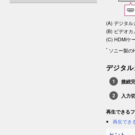
デジタル
ビデオカ
HDMI
*
ソニー製のH
デジタル
接続
入力
再生できるフ
再生でき
ヒント