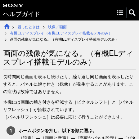
ヘルプガイド
困ったときは
映像／画面
有機ELディスプレイ（有機ELディスプレイ搭載モデルのみ）
画面の残像が気になる。（有機ELディスプレイ搭載モデルのみ）
画面の残像が気になる。（有機ELディ
スプレイ搭載モデルのみ）
長時間同じ画面を表示し続けたり、繰り返し同じ画面を表示したり
すると、パネルに焼き付き（残像）が発生することがあります。こ
の症状は故障ではありません。
本機には画面の焼き付きを軽減する［
ピクセルシフト
］と［
パネル
リフレッシュ
］が搭載されています。
［
パネルリフレッシュ
］は必要に応じて行うことができます。
ホーム
ボタンを押し、以下を順に選ぶ。
［
設定
］—
［
画面と音声
］
—［
高度なパネル設定
］—［
パネ