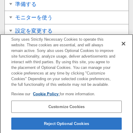
準備する
モニターを使う
設定を変更する
Sony uses Strictly Necessary Cookies to operate this
便利な機能を使う
website. These cookies are essential, and will always
remain active. Sony also uses Optional Cookies to improve
site functionality, analyze usage, deliver advertisements and
困ったときは
interact with third parties. By using this site, you agree to
the placement of Optional Cookies. You can manage your
故障かな？と思ったら
cookie preferences at any time by clicking "Customize
Cookies" Depending on your selected cookie preferences,
画面に何も表示されない
the full functionality of this website may not be available.
Review our
Cookie Policy
for more information.
本機から音が出ない
Customize Cookies
その他
ソフトウエアアップデート
Reject Optional Cookies