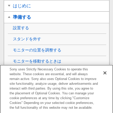
はじめに
準備する
設置する
スタンドを外す
モニターの位置を調整する
モニターを移動するときは
Sony uses Strictly Necessary Cookies to operate this
接続する
website. These cookies are essential, and will always
remain active. Sony also uses Optional Cookies to improve
モニターを使う
site functionality, analyze usage, deliver advertisements and
interact with third parties. By using this site, you agree to
the placement of Optional Cookies. You can manage your
設定を変更する
cookie preferences at any time by clicking "Customize
Cookies" Depending on your selected cookie preferences,
便利な機能を使う
the full functionality of this website may not be available.