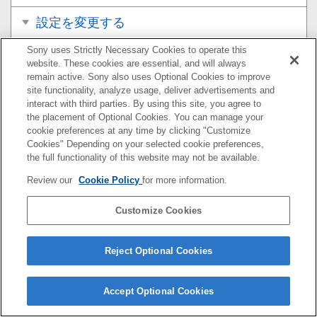
設定を変更する
Sony uses Strictly Necessary Cookies to operate this
便利な機能を使う
website. These cookies are essential, and will always
remain active. Sony also uses Optional Cookies to improve
困ったときは
site functionality, analyze usage, deliver advertisements and
interact with third parties. By using this site, you agree to
その他
the placement of Optional Cookies. You can manage your
cookie preferences at any time by clicking "Customize
Cookies" Depending on your selected cookie preferences,
サポートサイトについて
the full functionality of this website may not be available.
対応フォーマット
Review our
Cookie Policy
for more information.
ソフトウエアアップデート
Customize Cookies
Reject Optional Cookies
G-909-100-01(1)
Copyright 2022 Sony Corporation
Accept Optional Cookies