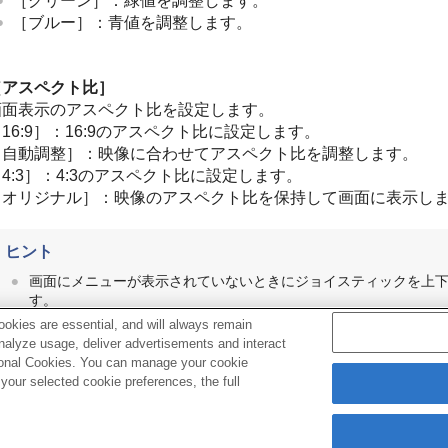
［グリーン］
：緑値を調整します。
［ブルー］
：青値を調整します。
［アスペクト比］
画面表示のアスペクト比を設定します。
［
16:9
］：16:9のアスペクト比に設定します。
［自動調整］
：映像に合わせてアスペクト比を調整します。
［
4:3
］：4:3のアスペクト比に設定します。
［オリジナル］
：映像のアスペクト比を保持して画面に表示し
ヒント
画面にメニューが表示されていないときにジョイスティックを上
す。
okies are essential, and will always remain
HDR信号フォーマットのときは、
［明るさ］
は調整できません。
analyze usage, deliver advertisements and interact
ptional Cookies. You can manage your cookie
our selected cookie preferences, the full