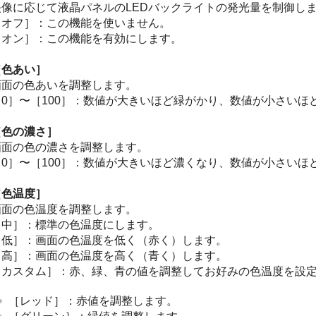
映像に応じて液晶パネルのLEDバックライトの発光量を制御し
［オフ］
：この機能を使いません。
［オン］
：この機能を有効にします。
［色あい］
画面の色あいを調整します。
［
0
］〜［
100
］：数値が大きいほど緑がかり、数値が小さいほ
［色の濃さ］
画面の色の濃さを調整します。
［
0
］〜［
100
］：数値が大きいほど濃くなり、数値が小さいほ
［色温度］
画面の色温度を調整します。
［中］
：標準の色温度にします。
［低］
：画面の色温度を低く（赤く）します。
［高］
：画面の色温度を高く（青く）します。
［カスタム］
：赤、緑、青の値を調整してお好みの色温度を設
［レッド］
：赤値を調整します。