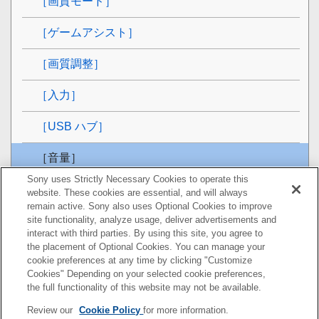
［画質モード］
［ゲームアシスト］
［画質調整］
［入力］
［USB ハブ］
［音量］
Sony uses Strictly Necessary Cookies to operate this
［パーソナライズ］
website. These cookies are essential, and will always
remain active. Sony also uses Optional Cookies to improve
［OSD メニュー］
site functionality, analyze usage, deliver advertisements and
interact with third parties. By using this site, you agree to
the placement of Optional Cookies. You can manage your
［その他］
cookie preferences at any time by clicking "Customize
Cookies" Depending on your selected cookie preferences,
便利な機能を使う
the full functionality of this website may not be available.
Review our
Cookie Policy
for more information.
困ったときは