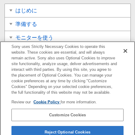
はじめに
準備する
モニターを使う
Sony uses Strictly Necessary Cookies to operate this
設定を変更する
website. These cookies are essential, and will always
remain active. Sony also uses Optional Cookies to improve
site functionality, analyze usage, deliver advertisements and
便利な機能を使う
interact with third parties. By using this site, you agree to
the placement of Optional Cookies. You can manage your
KVMスイッチ（自動切り換え機能）を使う
cookie preferences at any time by clicking "Customize
Cookies" Depending on your selected cookie preferences,
設定ソフトを使う（Windows）
the full functionality of this website may not be available.
Review our
Cookie Policy
for more information.
困ったときは
Customize Cookies
その他
ソフトウエアアップデート
Reject Optional Cookies