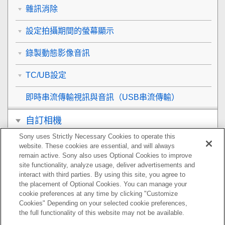
雜訊消除
設定拍攝期間的螢幕顯示
錄製動態影像音訊
TC/UB設定
即時串流傳輸視訊與音訊（
USB串流傳輸
）
自訂相機
Sony uses Strictly Necessary Cookies to operate this
觀看
website. These cookies are essential, and will always
remain active. Sony also uses Optional Cookies to improve
變更相機設定
site functionality, analyze usage, deliver advertisements and
interact with third parties. By using this site, you agree to
the placement of Optional Cookies. You can manage your
智慧型手機可用的功能
cookie preferences at any time by clicking "Customize
Cookies" Depending on your selected cookie preferences,
使用電腦
the full functionality of this website may not be available.