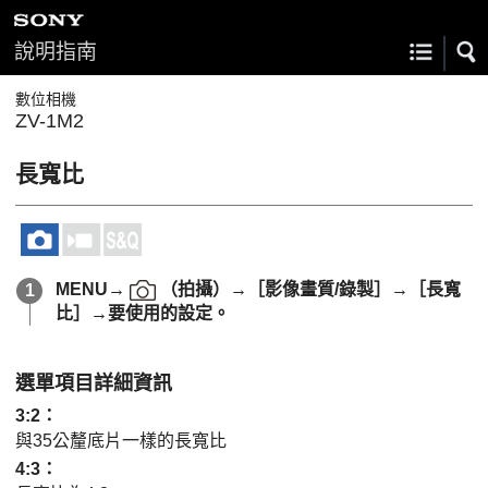
說明指南
數位相機
ZV-1M2
長寬比
MENU
→
（
拍攝
）→
［影像畫質/錄製］
→
［長寬
比］
→要使用的設定。
選單項目詳細資訊
3:2
：
與35公釐底片一樣的長寬比
4:3
：