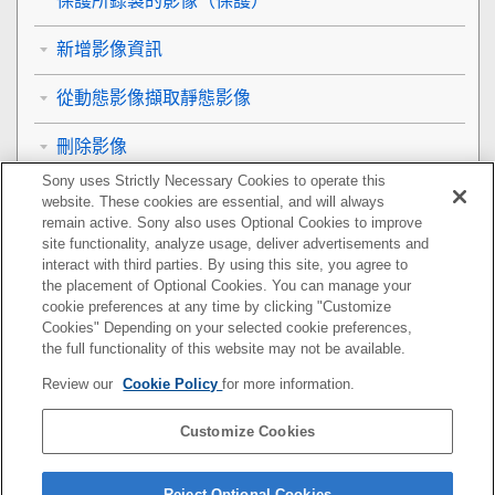
保護所錄製的影像（
保護
）
新增影像資訊
從動態影像擷取靜態影像
刪除影像
Sony uses Strictly Necessary Cookies to operate this
在電視機上觀看影像
website. These cookies are essential, and will always
remain active. Sony also uses Optional Cookies to improve
變更相機設定
site functionality, analyze usage, deliver advertisements and
interact with third parties. By using this site, you agree to
the placement of Optional Cookies. You can manage your
智慧型手機可用的功能
cookie preferences at any time by clicking "Customize
Cookies" Depending on your selected cookie preferences,
使用電腦
the full functionality of this website may not be available.
Review our
Cookie Policy
for more information.
使用雲端服務
Customize Cookies
附錄
如果您遇到問題
Reject Optional Cookies