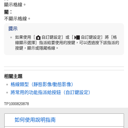
顯示格線。
關
：
不顯示格線。
提示
如果使用
［
自訂鍵設定］
或
［
自訂鍵設定］
將
［格
線顯示選擇］
指派給要使用的按鍵，可以透過按下該指派的
按鍵，顯示或隱藏格線。
相關主題
格線類型
（靜態影像/動態影像）
將常用的功能指派給按鈕（自訂鍵設定）
TP1000820878
如何使用說明指南