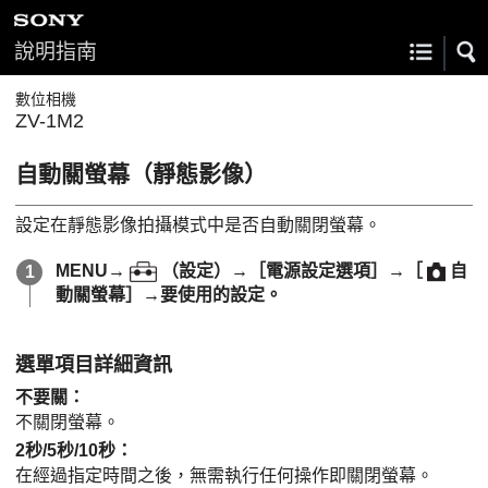
說明指南
數位相機
ZV-1M2
自動關螢幕
（靜態影像）
設定在靜態影像拍攝模式中是否自動關閉螢幕。
MENU
→
（
設定
）→
［電源設定選項］
→
［
自
動關螢幕］
→要使用的設定。
選單項目詳細資訊
不要關
：
不關閉螢幕。
2秒/5秒/10秒
：
在經過指定時間之後，無需執行任何操作即關閉螢幕。