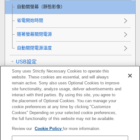
自動關螢幕
（靜態影像）
省電開始時間
隨著螢幕關閉電源
自動關閉電源溫度
USB設定
Sony uses Strictly Necessary Cookies to operate this
外接輸出設定
website. These cookies are essential, and will always
remain active. Sony also uses Optional Cookies to improve
一般設定
site functionality, analyze usage, deliver advertisements and
interact with third parties. By using this site, you agree to
the placement of Optional Cookies. You can manage your
智慧型手機可用的功能
cookie preferences at any time by clicking "Customize
Cookies" Depending on your selected cookie preferences,
使用電腦
the full functionality of this website may not be available.
Review our
Cookie Policy
for more information.
使用雲端服務