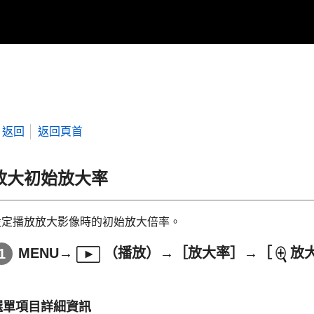
返回
返回頁首
放大初始放大率
設定播放放大影像時的初始放大倍率。
MENU
→
（
播放
）→
［放大率］
→
［
放
選單項目詳細資訊