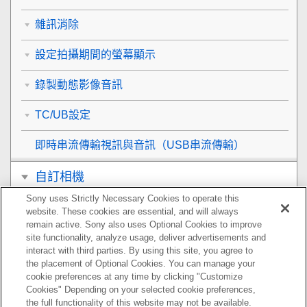
雜訊消除
設定拍攝期間的螢幕顯示
錄製動態影像音訊
TC/UB設定
即時串流傳輸視訊與音訊（
USB串流傳輸
）
自訂相機
Sony uses Strictly Necessary Cookies to operate this
觀看
website. These cookies are essential, and will always
remain active. Sony also uses Optional Cookies to improve
變更相機設定
site functionality, analyze usage, deliver advertisements and
interact with third parties. By using this site, you agree to
the placement of Optional Cookies. You can manage your
智慧型手機可用的功能
cookie preferences at any time by clicking "Customize
Cookies" Depending on your selected cookie preferences,
使用電腦
the full functionality of this website may not be available.