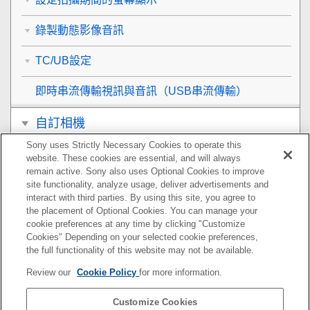
錄製動態影像音訊
TC/UB設定
即時串流傳輸視訊與音訊（
USB串流傳輸
）
自訂相機
Sony uses Strictly Necessary Cookies to operate this
觀看
website. These cookies are essential, and will always
remain active. Sony also uses Optional Cookies to improve
變更相機設定
site functionality, analyze usage, deliver advertisements and
interact with third parties. By using this site, you agree to
the placement of Optional Cookies. You can manage your
智慧型手機可用的功能
cookie preferences at any time by clicking "Customize
Cookies" Depending on your selected cookie preferences,
使用電腦
the full functionality of this website may not be available.
Review our
Cookie Policy
for more information.
使用雲端服務
Customize Cookies