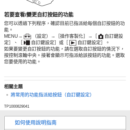
若要查看/變更自訂按鈕的功能
您可以透過下列程序，確認目前已指派給每個自訂按鈕的功
能。
MENU
→
（
設定
）→
［操作客製化］
→
［
自訂鍵設
定］
、
［
自訂鍵設定］
或
［
自訂鍵設定］
。
如果要變更自訂按鈕的功能，請在選取自訂按鈕的情況下，
按控制滾輪中央。接著會顯示可指派給該按鈕的功能。選取
您要使用的功能。
相關主題
將常用的功能指派給按鈕（自訂鍵設定）
TP1000829041
如何使用說明指南