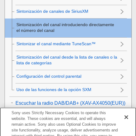
Sintonización de canales de
SiriusXM
Sintonización del canal introduciendo directamente
el número del canal
Sintonizar el canal mediante
TuneScan™
Sintonización del canal desde la lista de canales o la
lista de categorías
Configuración del control parental
Uso de las funciones de la opción
SXM
Escuchar la radio DAB/DAB+ (XAV-AX4050(EUR))
Sony uses Strictly Necessary Cookies to operate this
Reproducción
website. These cookies are essential, and will always
remain active. Sony also uses Optional Cookies to improve
Llamadas manos libres
site functionality, analyze usage, deliver advertisements and
interact with third parties. By using this site, you agree to