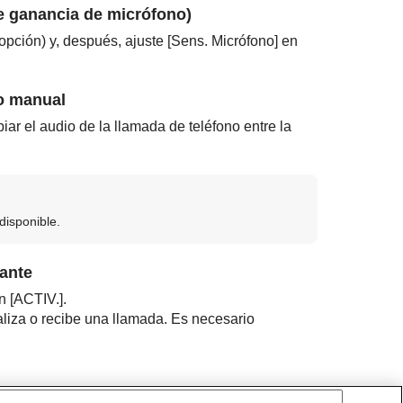
de ganancia de micrófono)
opción) y, después, ajuste [
Sens. Micrófono
] en
do manual
iar el audio de la llamada de teléfono entre la
disponible.
ante
n [
ACTIV.
].
liza o recibe una llamada. Es necesario
Ir al principio de la página