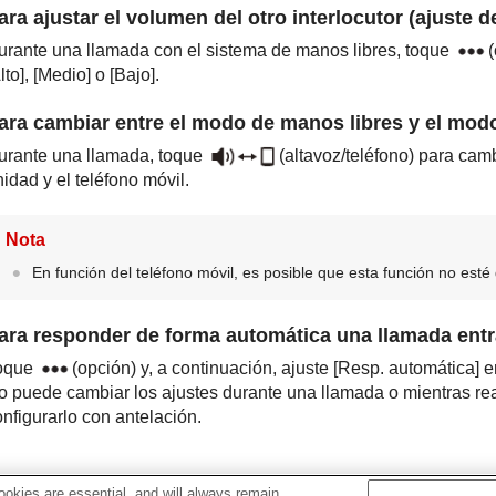
ara ajustar el volumen del otro interlocutor (ajuste 
urante una llamada con el sistema de manos libres, toque
(
lto
], [
Medio
] o [
Bajo
].
ara cambiar entre el modo de manos libres y el mo
urante una llamada, toque
(altavoz/teléfono) para camb
idad y el teléfono móvil.
Nota
En función del teléfono móvil, es posible que esta función no esté 
ara responder de forma automática una llamada entr
oque
(opción) y, a continuación, ajuste [
Resp. automática
] e
o puede cambiar los ajustes durante una llamada o mientras rea
nfigurarlo con antelación.
okies are essential, and will always remain