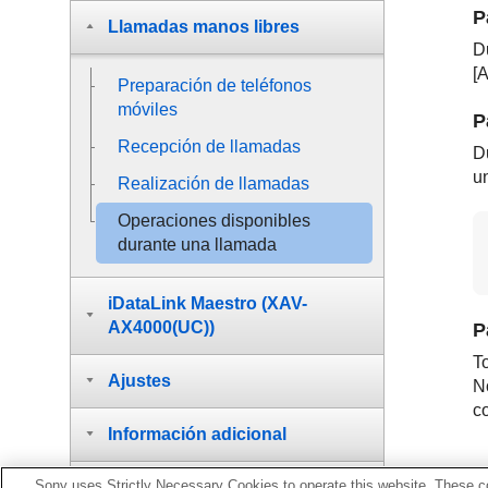
P
Llamadas manos libres
D
[
A
Preparación de teléfonos
móviles
P
Recepción de llamadas
D
un
Realización de llamadas
Operaciones disponibles
durante una llamada
iDataLink Maestro (XAV-
AX4000(UC))
P
T
Ajustes
N
co
Información adicional
Sony uses Strictly Necessary Cookies to operate this website. These co
Solución de problemas