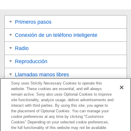
Primeros pasos
Conexión de un teléfono inteligente
Radio
Reproducción
Llamadas manos libres
Sony uses Strictly Necessary Cookies to operate this
iDataLink Maestro (XAV-AX4000(UC))
website. These cookies are essential, and will always
remain active. Sony also uses Optional Cookies to improve
Preparación de
iDataLink Maestro
site functionality, analyze usage, deliver advertisements and
interact with third parties. By using this site, you agree to
the placement of Optional Cookies. You can manage your
Uso de
iDataLink Maestro
cookie preferences at any time by clicking "Customize
Cookies" Depending on your selected cookie preferences,
Ajustes
the full functionality of this website may not be available.