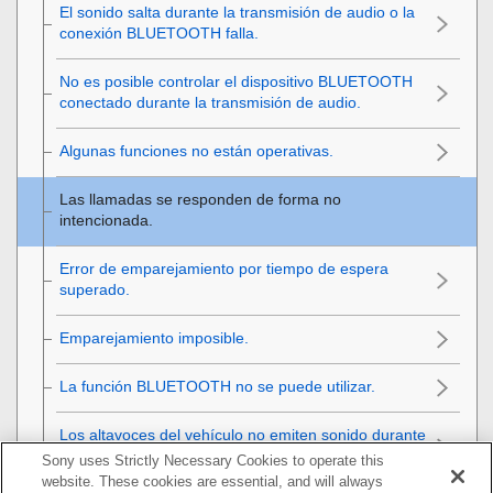
El sonido salta durante la transmisión de audio o la
conexión
BLUETOOTH
falla.
No es posible controlar el dispositivo
BLUETOOTH
conectado durante la transmisión de audio.
Algunas funciones no están operativas.
Las llamadas se responden de forma no
intencionada.
Error de emparejamiento por tiempo de espera
superado.
Emparejamiento imposible.
La función
BLUETOOTH
no se puede utilizar.
Los altavoces del vehículo no emiten sonido durante
una llamada con el sistema de manos libres.
Sony uses Strictly Necessary Cookies to operate this
website. These cookies are essential, and will always