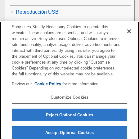
Reproducción USB
BLUETOOTH
Sony uses Strictly Necessary Cookies to operate this
website. These cookies are essential, and will always
remain active. Sony also uses Optional Cookies to improve
Sintonizador para vehículo SiriusXM Connect (XAV-
site functionality, analyze usage, deliver advertisements and
AX4000(UC))
interact with third parties. By using this site, you agree to
the placement of Optional Cookies. You can manage your
Apple CarPlay
cookie preferences at any time by clicking "Customize
Cookies" Depending on your selected cookie preferences,
Android Auto
the full functionality of this website may not be available.
Review our
Cookie Policy
for more information.
iDataLink Maestro (XAV-AX4000(UC))
Customize Cookies
Mensajes
Sitios web de asistencia
Reject Optional Cookies
Accept Optional Cookies
5-035-405-31(8)
Copyright 2022 Sony Corporation