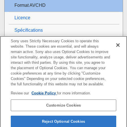
Format AVCHD
Licence
Spécifications
Sony uses Strictly Necessary Cookies to operate this
Marques commerciales
website. These cookies are essential, and will always
remain active. Sony also uses Optional Cookies to improve
Liste des valeurs des réglages par défaut
site functionality, analyze usage, deliver advertisements and
interact with third parties. By using this site, you agree to
Si vous avez des problèmes
the placement of Optional Cookies. You can manage your
cookie preferences at any time by clicking "Customize
Cookies" Depending on your selected cookie preferences,
the full functionality of this website may not be available.
Pour plus d’informations sur la conformité aux lois sur
Review our
Cookie Policy
for more information.
l’accessibilité du Web en France, reportez-vous à la page
suivante.
Customize Cookies
Accessibilité en France : conformité partielle
https://helpguide.sony.net/accessibility/france/v1/fr/index.h
Reject Optional Cookies
tml