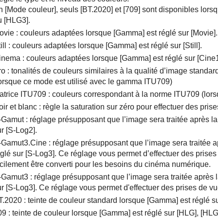
n
[Mode couleur]
, seuls
[BT.2020]
et
[709]
sont disponibles lors
u
[HLG3]
.
ovie : couleurs adaptées lorsque
[Gamma]
est réglé sur
[Movie]
.
ill : couleurs adaptées lorsque
[Gamma]
est réglé sur
[Still]
.
inema : couleurs adaptées lorsque
[Gamma]
est réglé sur
[Cine
ro : tonalités de couleurs similaires à la qualité d’image stand
lorsque ce mode est utilisé avec le gamma ITU709)
atrice ITU709 : couleurs correspondant à la norme ITU709 (lor
ir et blanc : règle la saturation sur zéro pour effectuer des pris
-Gamut : réglage présupposant que l’image sera traitée après la 
ur
[S-Log2]
.
-Gamut3.Cine
: réglage présupposant que l’image sera traitée ap
églé sur
[S-Log3]
. Ce réglage vous permet d’effectuer des prise
acilement être converti pour les besoins du cinéma numérique.
-Gamut3
: réglage présupposant que l’image sera traitée après l
ur
[S-Log3]
. Ce réglage vous permet d'effectuer des prises de v
T.2020
: teinte de couleur standard lorsque
[Gamma]
est réglé s
09
: teinte de couleur lorsque
[Gamma]
est réglé sur
[HLG]
,
[HLG