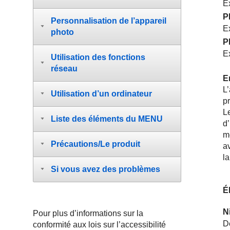
E
P
Personnalisation de l’appareil
E
photo
P
E
Utilisation des fonctions
réseau
E
L
Utilisation d’un ordinateur
pr
Le
Liste des éléments du MENU
d
m
Précautions/Le produit
a
l
Si vous avez des problèmes
É
N
Pour plus d’informations sur la
Dé
conformité aux lois sur l’accessibilité