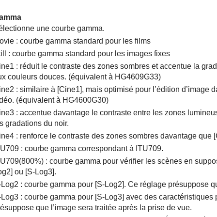
amma
électionne une courbe gamma.
ovie : courbe gamma standard pour les films
till : courbe gamma standard pour les images fixes
ine1 : réduit le contraste des zones sombres et accentue la gra
ux couleurs douces. (équivalent à HG4609G33)
ne2 : similaire à
[Cine1]
, mais optimisé pour l’édition d’image
idéo. (équivalent à HG4600G30)
ine3 : accentue davantage le contraste entre les zones lumine
s gradations du noir.
ine4 : renforce le contraste des zones sombres davantage que
TU709 : courbe gamma correspondant à ITU709.
TU709(800%) : courbe gamma pour vérifier les scènes en suppos
og2]
ou
[S-Log3]
.
-Log2 : courbe gamma pour
[S-Log2]
. Ce réglage présuppose que
-Log3
: courbe gamma pour
[S-Log3]
avec des caractéristiques 
résuppose que l’image sera traitée après la prise de vue.