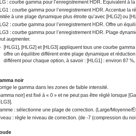
LG
: courbe gamma pour l’enregistrement HDR. Équivalent à 
LG1
: courbe gamma pour l’enregistrement HDR. Accentue la réd
imitée à une plage dynamique plus étroite qu’avec
[HLG2]
ou
[H
LG2
: courbe gamma pour l’enregistrement HDR. Offre un équilib
LG3
: courbe gamma pour l’enregistrement HDR. Plage dynam
eut augmenter.
[HLG1]
,
[HLG2]
et
[HLG3]
appliquent tous une courbe gamma 
offre un équilibre différent entre plage dynamique et réductio
différent pour chaque option, à savoir :
[HLG1]
: environ 87 %
amma noir
orrige le gamma dans les zones de faible intensité.
Gamma noir]
est fixé à « 0 » et ne peut pas être réglé lorsque
[G
HLG3]
.
amme : sélectionne une plage de correction. (Large/Moyenne/Ét
iveau : règle le niveau de correction. (de -7 (compression du no
oude