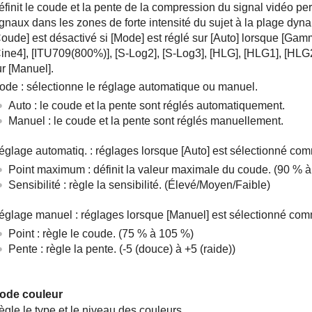
finit le coude et la pente de la compression du signal vidéo per
gnaux dans les zones de forte intensité du sujet à la plage dyna
Coude]
est désactivé si
[Mode]
est réglé sur
[Auto]
lorsque
[Gam
Cine4]
,
[ITU709(800%)]
,
[S-Log2]
,
[S-Log3]
,
[HLG]
,
[HLG1]
,
[HLG
ur
[Manuel]
.
ode
: sélectionne le réglage automatique ou manuel.
Auto
: le coude et la pente sont réglés automatiquement.
Manuel
: le coude et la pente sont réglés manuellement.
églage automatiq.
: réglages lorsque
[Auto]
est sélectionné co
Point maximum
: définit la valeur maximale du coude. (90 % 
Sensibilité
: règle la sensibilité. (
Élevé
/
Moyen
/
Faible
)
églage manuel
: réglages lorsque
[Manuel]
est sélectionné co
Point
: règle le coude. (75 % à 105 %)
Pente
: règle la pente. (-5 (douce) à +5 (raide))
ode couleur
gle le type et le niveau des couleurs.