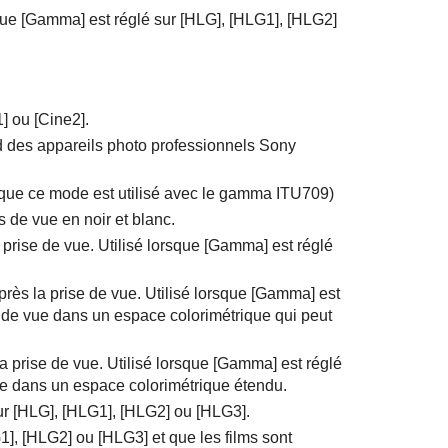
que
[Gamma]
est réglé sur
[HLG]
,
[HLG1]
,
[HLG2]
1]
ou
[Cine2]
.
ard des appareils photo professionnels Sony
sque ce mode est utilisé avec le gamma ITU709)
es de vue en noir et blanc.
prise de vue. Utilisé lorsque
[Gamma]
est réglé
rès la prise de vue. Utilisé lorsque
[Gamma]
est
s de vue dans un espace colorimétrique qui peut
a prise de vue. Utilisé lorsque
[Gamma]
est réglé
ue dans un espace colorimétrique étendu.
ur
[HLG]
,
[HLG1]
,
[HLG2]
ou
[HLG3]
.
1]
,
[HLG2]
ou
[HLG3]
et que les films sont