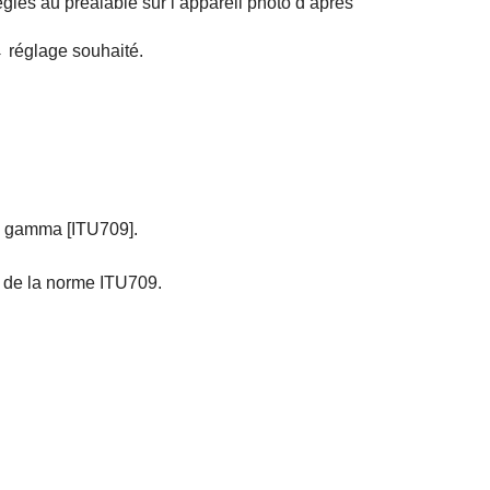
églés au préalable sur l’appareil photo d’après
réglage souhaité.
 le gamma
[ITU709]
.
e de la norme ITU709.