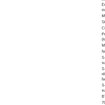
E
o
M
St
C
P
(
M
No
S
s
S
r
f
S
s
B
7