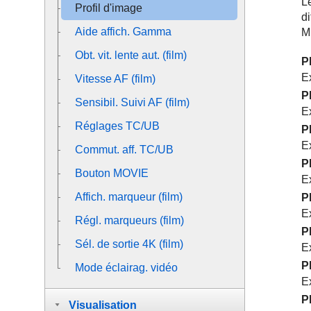
L
Profil d'image
di
Aide affich. Gamma
M
Obt. vit. lente aut. (film)
P
E
Vitesse AF (film)
P
Sensibil. Suivi AF (film)
E
Réglages TC/UB
P
E
Commut. aff. TC/UB
P
Bouton MOVIE
E
Affich. marqueur
(film)
P
E
Régl. marqueurs
(film)
P
Sél. de sortie 4K (film)
E
P
Mode éclairag. vidéo
E
P
Visualisation