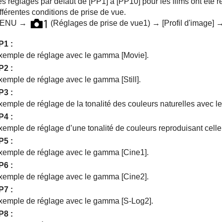
es réglages par défaut de
[PP1]
à
[PP10]
pour les films ont été r
fférentes conditions de prise de vue.
ENU →
(
Réglages de prise de vue1
) →
[Profil d'image]
→ 
P1
:
xemple de réglage avec le gamma
[Movie]
.
P2
:
xemple de réglage avec le gamma
[Still]
.
P3
:
xemple de réglage de la tonalité des couleurs naturelles avec
P4
:
xemple de réglage d’une tonalité de couleurs reproduisant cell
P5
:
xemple de réglage avec le gamma
[Cine1]
.
P6
:
xemple de réglage avec le gamma
[Cine2]
.
P7
:
xemple de réglage avec le gamma
[S-Log2]
.
P8
: