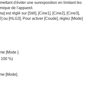
mettant d'éviter une surexposition en limitant les
mique de l'appareil.
ma]
est réglé sur
[Still]
,
[Cine1]
,
[Cine2]
,
[Cine3]
,
2]
ou
[HLG3]
. Pour activer
[Coude]
, réglez
[Mode]
mme
[Mode
]
.
à 100 %)
mme
[Mode]
.