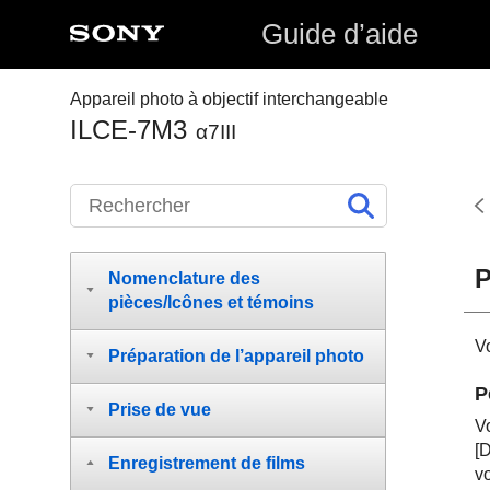
Guide d’aide
Appareil photo à objectif interchangeable
ILCE-7M3
α7III
P
Nomenclature des
pièces/Icônes et témoins
V
Préparation de l’appareil photo
P
Prise de vue
V
[D
Enregistrement de films
vo