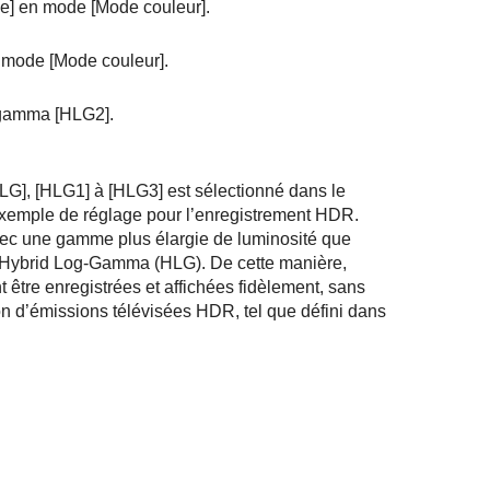
e]
en mode
[Mode couleur]
.
 mode
[Mode couleur]
.
e gamma
[HLG2]
.
LG]
,
[HLG1]
à
[HLG3]
est sélectionné dans le
exemple de réglage pour l’enregistrement HDR.
vec une gamme plus élargie de luminosité que
ge Hybrid Log-Gamma (HLG). De cette manière,
tre enregistrées et affichées fidèlement, sans
ion d’émissions télévisées HDR, tel que défini dans