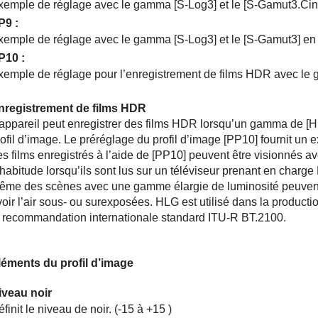
xemple de réglage avec le gamma
[S-Log3]
et le
[S-Gamut3.Cin
P9
:
xemple de réglage avec le gamma
[S-Log3]
et le
[S-Gamut3]
en
P10
:
xemple de réglage pour l’enregistrement de films HDR avec l
nregistrement de films HDR
’appareil peut enregistrer des films HDR lorsqu’un gamma de
[H
ofil d’image. Le préréglage du profil d’image
[PP10]
fournit un 
s films enregistrés à l’aide de
[PP10]
peuvent être visionnés a
’habitude lorsqu’ils sont lus sur un téléviseur prenant en char
ême des scènes avec une gamme élargie de luminosité peuvent ê
voir l’air sous- ou surexposées. HLG est utilisé dans la product
a recommandation internationale standard ITU-R BT.2100.
léments du profil d’image
iveau noir
finit le niveau de noir. (-15 à +15 )