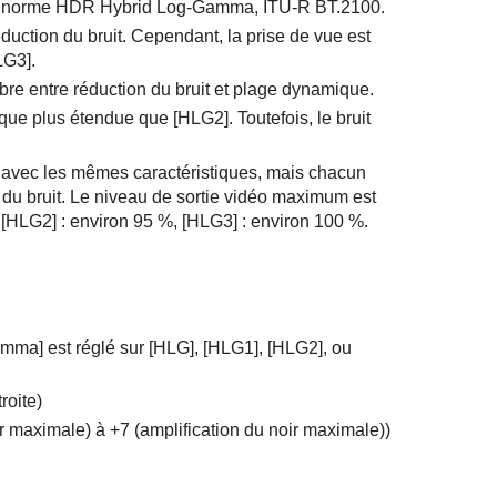
la norme HDR Hybrid Log-Gamma, ITU-R BT.2100.
uction du bruit. Cependant, la prise de vue est
LG3]
.
re entre réduction du bruit et plage dynamique.
ique plus étendue que
[HLG2]
. Toutefois, le bruit
avec les mêmes caractéristiques, mais chacun
n du bruit. Le niveau de sortie vidéo maximum est
,
[HLG2]
: environ 95 %,
[HLG3]
: environ 100 %.
amma]
est réglé sur
[HLG]
,
[HLG1]
,
[HLG2]
, ou
roite)
ir maximale) à +7 (amplification du noir maximale))