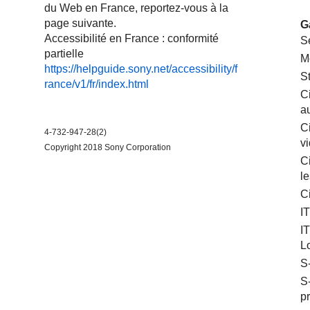
du Web en France, reportez-vous à la
page suivante.
G
Accessibilité en France : conformité
S
partielle
M
https://helpguide.sony.net/accessibility/f
S
rance/v1/fr/index.html
C
a
Ci
4-732-947-28(2)
v
Copyright 2018 Sony Corporation
C
le
C
I
I
L
S
S
p