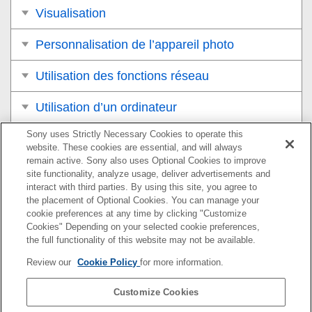
Visualisation
Personnalisation de l’appareil photo
Utilisation des fonctions réseau
Utilisation d’un ordinateur
Sony uses Strictly Necessary Cookies to operate this
Liste des éléments du MENU
website. These cookies are essential, and will always
remain active. Sony also uses Optional Cookies to improve
Précautions/Le produit
site functionality, analyze usage, deliver advertisements and
interact with third parties. By using this site, you agree to
Si vous avez des problèmes
the placement of Optional Cookies. You can manage your
cookie preferences at any time by clicking "Customize
Cookies" Depending on your selected cookie preferences,
the full functionality of this website may not be available.
Pour plus d’informations sur la conformité aux lois sur
Review our
Cookie Policy
for more information.
l’accessibilité du Web en France, reportez-vous à la page
suivante.
Customize Cookies
Accessibilité en France : conformité partielle