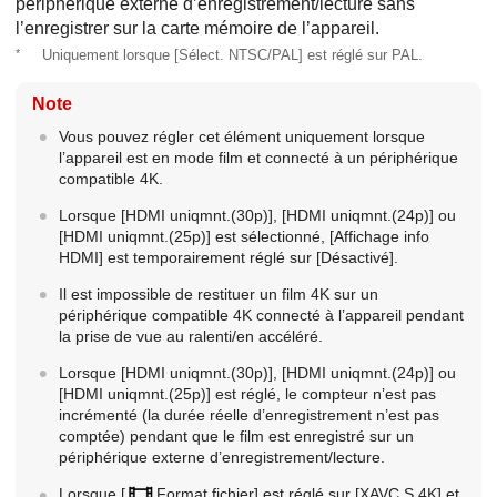
périphérique externe d’enregistrement/lecture sans
l’enregistrer sur la carte mémoire de l’appareil.
*
Uniquement lorsque
[Sélect. NTSC/PAL]
est réglé sur PAL.
Note
Vous pouvez régler cet élément uniquement lorsque
l’appareil est en mode film et connecté à un périphérique
compatible 4K.
Lorsque
[HDMI uniqmnt.(30p)]
,
[HDMI uniqmnt.(24p)]
ou
[HDMI uniqmnt.(25p)]
est sélectionné,
[Affichage info
HDMI]
est temporairement réglé sur
[Désactivé]
.
Il est impossible de restituer un film 4K sur un
périphérique compatible 4K connecté à l’appareil pendant
la prise de vue au ralenti/en accéléré.
Lorsque
[HDMI uniqmnt.(30p)]
,
[HDMI uniqmnt.(24p)]
ou
[HDMI uniqmnt.(25p)]
est réglé, le compteur n’est pas
incrémenté (la durée réelle d’enregistrement n’est pas
comptée) pendant que le film est enregistré sur un
périphérique externe d’enregistrement/lecture.
Lorsque
[
Format fichier]
est réglé sur
[XAVC S 4K]
et