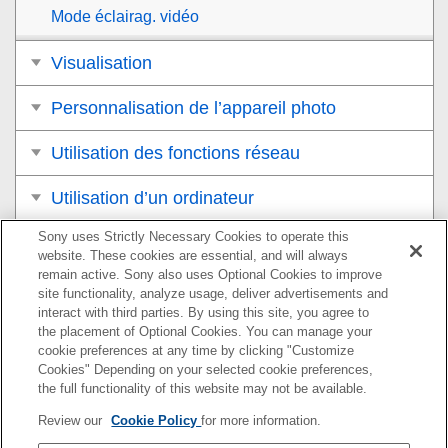
Mode éclairag. vidéo
Visualisation
Personnalisation de l’appareil photo
Utilisation des fonctions réseau
Utilisation d’un ordinateur
Sony uses Strictly Necessary Cookies to operate this
Liste des éléments du MENU
website. These cookies are essential, and will always
remain active. Sony also uses Optional Cookies to improve
Précautions/Le produit
site functionality, analyze usage, deliver advertisements and
interact with third parties. By using this site, you agree to
Si vous avez des problèmes
the placement of Optional Cookies. You can manage your
cookie preferences at any time by clicking "Customize
Cookies" Depending on your selected cookie preferences,
the full functionality of this website may not be available.
Pour plus d’informations sur la conformité aux lois sur
Review our
Cookie Policy
for more information.
l’accessibilité du Web en France, reportez-vous à la page