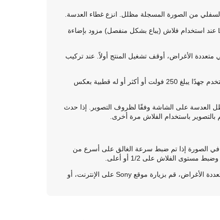
لسفلي من الصورة المسجلة مظلل. انزع غطاء العدسة.
لا يمكنك استخدام الفلاش عند تسجيل الأفلام. (يمكنك استخدام إضاءة LED عند استخدام فلاش (يباع بشكل منفصل) مزود بإضاءة
تعددة الأغراض، أوقف تشغيل المنتج أولاً. عند تركيب
لا تستخدم قاعدة السطح البيني متعددة الأغراض مع فلاش متوفر تجاريًا يستخدم جهدًا يبلغ 250 فولت أو أكثر أو له قطبية بعكس
ضبط الزوم على W (عريض)، قد يظهر ظل العدسة على الشاشة وفقًا لظروف التصوير. إذا حدث
 في الصورة إذا تم ضبط سرعة الغالق على أسرع من
للحصول على التفاصيل عن الملحقات المتوافقة مع قاعدة السطح البيني متعددة الأغراض، قم بزيارة موقع Sony على الإنترنت، أو