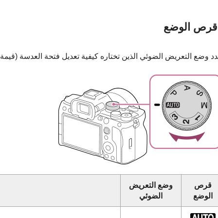
قرص الوضع
د وضع التعريض الضوئي الذين تختاره كيفية تعديل فتحة العدسة (قيمة F) وسرعة الغالق.
قرص
وضع التعريض
الوضع
الضوئي