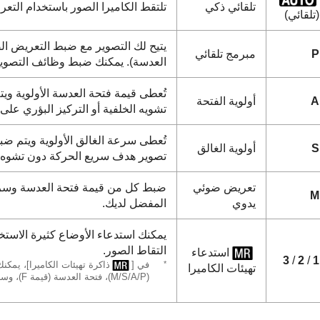
تلقائي ذكي
تلتقط الكاميرا الصور باستخدام التعر
(تلقائي)
يتيح لك التصوير مع ضبط التعريض الض
P
مبرمج تلقائي
العدسة). يمكنك ضبط وظائف التصوي
تُعطى قيمة فتحة العدسة الأولوية ويتم
A
أولوية الفتحة
تشويه الخلفية أو التركيز البؤري على 
تُعطى سرعة الغالق الأولوية ويتم ضبط 
S
أولوية الغالق
تصوير هدف سريع الحركة دون تشوه، أو
تعريض ضوئي
ضبط كل من قيمة فتحة العدسة وسرعة 
M
يدوي
المفضل لديك.
يمكنك استدعاء الأوضاع كثيرة الاستخدا
التقاط الصور.
استدعاء
3
/
2
/
1
*
في
[
ذاكرة تهيئات الكاميرا]
، يمكن
تهيئات الكاميرا
‏(P‏/A‏/S‏/M)، فتحة العدسة (قيمة F)، وسرعة الغالق.