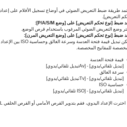
تمد طريقة ضبط التعريض الضوئي في أوضاع تسجيل الأفلام على إعداد
كم التعريض]
.
د ضبط
[نوع تحكم التعريض]
على
[وضع P/A/S/M‎‏]
:
تر وضع التعريض الضوئي المرغوب باستخدام قرص الوضع.
د ضبط
[نوع تحكم التعريض]
على
[وضع التعريض المرن]
:
يمكن تبديل قيمة فتحة ا
مخصصة للمفاتيح المخصصة.
قيمة فتحة العدسة
[تبديل تلقائي/يدوي]
-
[‏‎‏Avتبديل تلقائي/يدوي]
سرعة الغالق
[تبديل تلقائي/يدوي]
-
[‏‎‏Tvتبديل تلقائي/يدوي]
حساسية ISO
[تبديل تلقائي/يدوي]
-
[‏‎‏ISO تلقائي/يدوي]
اخترت الإعداد اليدوي، فقم بتدوير القرص الأمامي أو القرص الخلفي L أو عجلة التحكم واضبط القيمة المرغوبة.