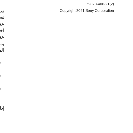
5-073-406-21(2)
تع
Copyright 2021 Sony Corporation
تح
عن
اخ
عن
ال
إذا 