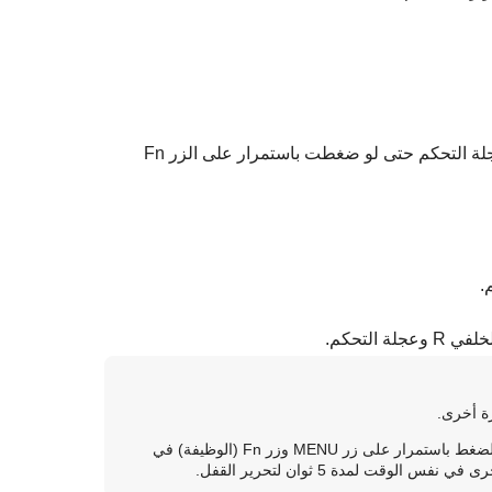
لا يقوم بقفل ذراع الاختيار المتعدد، القرص الأمامي، القرص الخلفي، أو عجلة التحكم حتى لو ضغطت باستمرار على الزر Fn
يمكنك قفل كل الأزرار والأقراص والعجلات باستثناء زر الغالق عن طريق الضغط باستمرار على زر MENU وزر Fn (الوظيفة) في