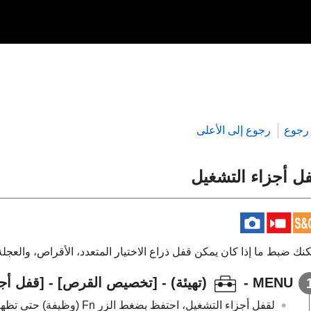
رجوع
رجوع إلى الأعلى
ل أجزاء التشغيل
نك ضبط ما إذا كان يمكن قفل ذراع الاختيار المتعدد، الأقراص، والعجلة عن طري
MENU
-
(
تهيئة
) -
[تخصيص القرص]
-
[قفل أجز
لقفل أجزاء التشغيل، احتفظ بضغط الزر Fn (وظيفة) حتى تظهر رسالة