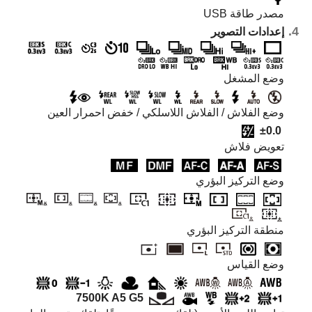
مصدر طاقة USB
إعدادات التصوير
وضع المشغل
وضع الفلاش
‏ /
الفلاش اللاسلكي
‏/
خفض احمرار العين
±0.0
تعويض فلاش
وضع التركيز البؤري
منطقة التركيز البؤري
وضع القياس
7500K A5 G5