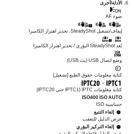
الأدلة/أخرى
ضوء AF‎‏
إيقاف/تشغيل SteadyShot، تحذير اهتزاز الكاميرا
بُعد SteadyShot البؤري / تحذير اهتزاز الكاميرا
وضع اتصال USB (بث USB)
كتابة معلومات حقوق الطبع
[تشغيل]
-
كتابة معلومات IPTC (IPTC1 حتى IPTC20)
ISO400
ISO AUTO
حساسية ISO
إلغاء التتبع
عرض الدليل للتعقب
إلغاء التركيز البؤري
عرض الدليل لإلغاء التركيز البؤري