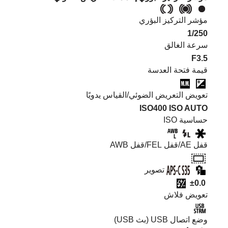
مؤشر التركيز البؤري
1/250
سرعة الغالق
F3.5
قيمة فتحة العدسة
تعويض التعريض الضوئي/القياس يدويًا
ISO400
ISO AUTO
حساسية ISO
قفل AE/قفل FEL/قفل AWB
تصوير
±0.0
تعويض فلاش
وضع اتصال USB (بث USB)