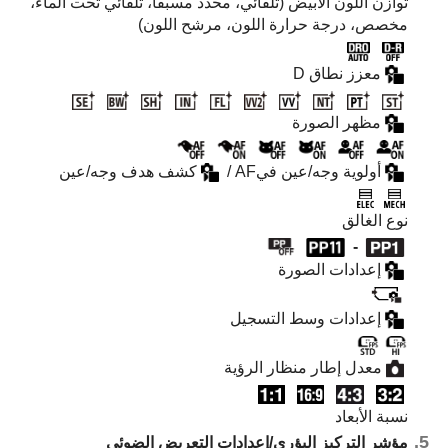
توازن اللون الأبيض (تلقائي، محدد مسبقًا، تلقائي تحت الماء،
مخصص، درجة حرارة اللون، مرشح اللون)
معزز نطاق D‎‏
مظهر الصورة
أولوية وجه/عين فيAF‎‏
/
كشف هدف وجه/عين
نوع الغالق
-
إعدادات الصورة
إعدادات وسط التسجيل
نسبة الأبعاد
مؤشر التركيز البؤري/إعدادات التعريض الضوئي