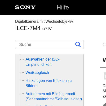
Auswählen des
Hilfe
Aufnahmemodus
Fokussieren
Digitalkamera mit Wechselobjektiv
Gesichts-/Augen-AF
ILCE-7M4
α7IV
Verwendung von
Fokussierfunktionen
Einstellen der
Belichtungs-/Messmodi
W
Auswählen der ISO-
Empfindlichkeit
Weißabgleich
Hinzufügen von Effekten zu
D
Bildern
M
Aufnehmen mit Bildfolgemodi
Z
(Serienaufnahme/Selbstauslöser)