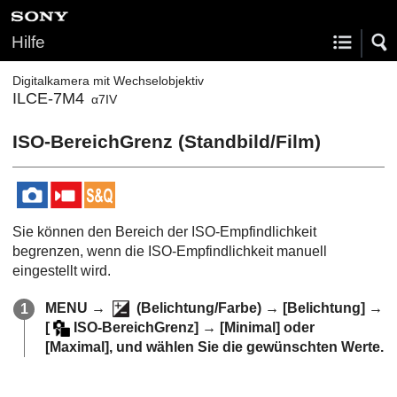
Hilfe
Digitalkamera mit Wechselobjektiv
ILCE-7M4
α7IV
ISO-BereichGrenz
(Standbild/Film)
Sie können den Bereich der ISO-Empfindlichkeit
begrenzen, wenn die ISO-Empfindlichkeit manuell
eingestellt wird.
MENU
→
(
Belichtung/Farbe
) →
[Belichtung]
→
[
ISO-BereichGrenz]
→
[Minimal]
oder
[Maximal]
, und wählen Sie die gewünschten Werte.