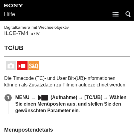
Hilfe
Digitalkamera mit Wechselobjektiv
ILCE-7M4
α7IV
TC/UB
Die Timecode (TC)- und User Bit-(UB)-Informationen
können als Zusatzdaten zu Filmen aufgezeichnet werden.
MENU
→
(
Aufnahme
) →
[TC/UB]
→ Wählen
Sie einen Menüposten aus, und stellen Sie den
gewünschten Parameter ein.
Menüpostendetails