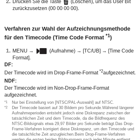
Drücken Sie die Taste
(Löschen), um das User Bit
zurückzusetzen (00 00 00 00).
Verfahren zur Wahl der Aufzeichnungsmethode
*1
für den Timecode (
Time Code Format
)
MENU
→
(
Aufnahme
) →
[TC/UB]
→
[Time Code
Format]
.
DF
:
*2
Der Timecode wird im Drop-Frame-Format
aufgezeichnet.
NDF
:
Der Timecode wird im Non-Drop-Frame-Format
aufgezeichnet.
*1
Nur bei Einstellung von
[NTSC/PAL-Auswahl]
auf NTSC.
*2
Der Timecode basiert auf 30 Bildern pro Sekunde.Während längerer
Aufnahmeperioden entsteht jedoch eine Diskrepanz zwischen der
tatsächlichen Zeit und dem Timecode, da die Bildfrequenz des
NTSC-Bildsignals etwa 29,97 Bilder pro Sekunde beträgt.Das Drop-
Frame-Verfahren korrigiert diese Diskrepanz, um den Timecode und
die tatsächliche Zeit anzugleichen.Beim Drop-Frame-Verfahren
werden die ersten beiden Bildnummern nach jeder Minute entfernt,