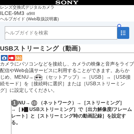
目次
レンズ交換式デジタルカメラ
ILCE-9M3
α9III
トップページ
ヘルプガイド
(Web取扱説明書)
ヘルプガイドの使いかた
必ずお読みください
本体と付属品を確認する
各部の名称
USBストリーミング（動画）
本機の基本操作
準備/基本的な撮影
MENU一覧から機能を探す
カメラにパソコンなどを接続し、カメラの映像と音声をライブ
撮影機能を活用する
配信やWeb会議サービスに利用することができます。あらか
この章の目次
じめ、MENU→
（
セットアップ
）→
［USB］
→
［USB接
撮影モードを選ぶ
続モード］
を
［接続時に選択］
または
［USBストリーミン
自分撮り動画やVlog撮影に便利な機能
グ］
に設定してください。
フォーカス（ピント）を合わせる
被写体認識AF
MENU
→
（
ネットワーク
）→
［ストリーミング］
フォーカス機能を使う
→
［
USBストリーミング］
で
［出力解像度/フレーム
露出/測光を調整する
レート］
と
［ストリーミング時の動画記録］
を設定す
ISO感度を選ぶ
る。
ホワイトバランス
Log撮影の設定