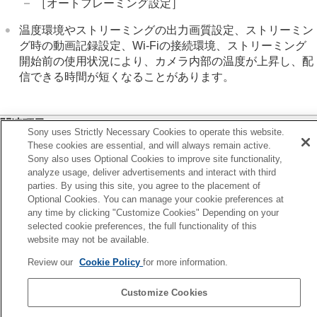
［オートフレーミング設定］
温度環境やストリーミングの出力画質設定、ストリーミン
グ時の動画記録設定、Wi-Fiの接続環境、ストリーミング
開始前の使用状況により、カメラ内部の温度が上昇し、配
信できる時間が短くなることがあります。
関連項目
Sony uses Strictly Necessary Cookies to operate this website.
USB接続モード
These cookies are essential, and will always remain active.
Sony also uses Optional Cookies to improve site functionality,
analyze usage, deliver advertisements and interact with third
前へ
parties. By using this site, you agree to the placement of
部RAWレコーダーにRAW動画を出力する
Optional Cookies. You can manage your cookie preferences at
次へ
any time by clicking "Customize Cookies" Depending on your
この章の目
selected cookie preferences, the full functionality of this
website may not be available.
TP1001171015
Review our
Cookie Policy
for more information.
言語選択ページへ
Customize Cookies
5-056-662-05(1)
Copyright 2023 Sony Corporation