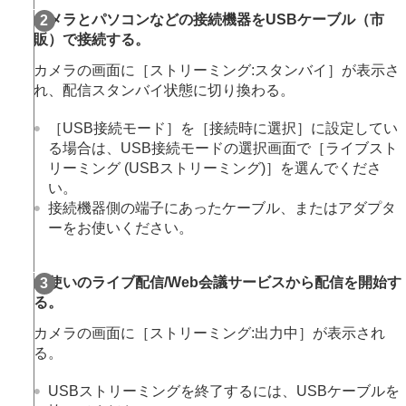
画像に効果を加える
カメラとパソコンなどの接続機器をUSBケーブル（市
ドライブモードを使う（連写/セルフタイマー）
販）で接続する。
セルフタイマー
（動画）
インターバル撮影機能
カメラの画面に
［ストリーミング:スタンバイ］
が表示さ
より高解像の静止画を撮影する
れ、配信スタンバイ状態に切り換わる。
画質や記録形式を設定する
タッチ機能を使う
［USB接続モード］
を
［接続時に選択］
に設定してい
シャッターの設定
る場合は、USB接続モードの選択画面で
［ライブスト
ズームする
リーミング (USBストリーミング)］
を選んでくださ
フラッシュを使う
い。
手ブレを補正する
接続機器側の端子にあったケーブル、またはアダプタ
レンズ補正
（静止画/動画）
ーをお使いください。
ノイズリダクション
撮影中の画面表示を設定する
動画の音声を記録する
お使いのライブ配信/Web会議サービスから配信を開始す
動画を撮影しながら静止画を切り出す
る。
TC/UB設定
外部RAWレコーダーにRAW動画を出力する
カメラの画面に
［ストリーミング:出力中］
が表示され
画像と音声をライブ配信する
る。
USBストリーミング（動画）
カメラをカスタマイズする
USBストリーミングを終了するには、USBケーブルを