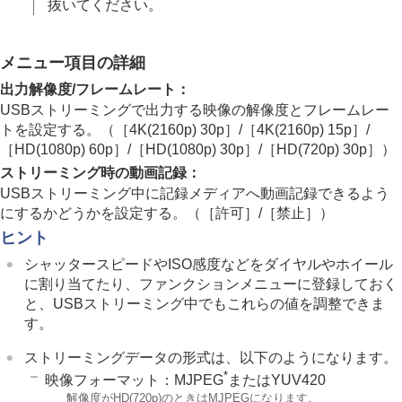
再生する
抜いてください。
カメラの設定を変更する
スマートフォンでできること
パソコンでできること
メニュー項目の詳細
クラウドサービスを利用する
出力解像度/フレームレート
：
資料
USBストリーミングで出力する映像の解像度とフレームレー
故障かな？と思ったら
トを設定する。（
［4K(2160p) 30p］
/
［4K(2160p) 15p］
/
［HD(1080p) 60p］
/
［HD(1080p) 30p］
/
［HD(720p) 30p］
）
ストリーミング時の動画記録
：
USBストリーミング中に記録メディアへ動画記録できるよう
にするかどうかを設定する。（
［許可］
/
［禁止］
）
ヒント
シャッタースピードやISO感度などをダイヤルやホイール
に割り当てたり、ファンクションメニューに登録しておく
と、USBストリーミング中でもこれらの値を調整できま
す。
ストリーミングデータの形式は、以下のようになります。
*
映像フォーマット：MJPEG
またはYUV420
*
解像度がHD(720p)のときはMJPEGになります。