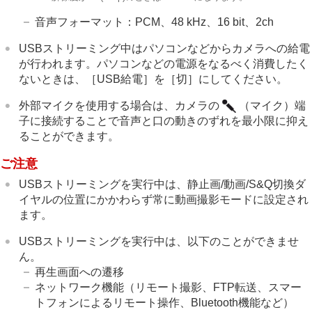
音声フォーマット：PCM、48 kHz、16 bit、2ch
USBストリーミング中はパソコンなどからカメラへの給電
が行われます。パソコンなどの電源をなるべく消費したく
ないときは、
［USB給電］
を
［切］
にしてください。
外部マイクを使用する場合は、カメラの
（マイク）端
子に接続することで音声と口の動きのずれを最小限に抑え
ることができます。
ご注意
USBストリーミングを実行中は、静止画/動画/S&Q切換ダ
イヤルの位置にかかわらず常に動画撮影モードに設定され
ます。
USBストリーミングを実行中は、以下のことができませ
ん。
再生画面への遷移
ネットワーク機能（リモート撮影、FTP転送、スマー
トフォンによるリモート操作、Bluetooth機能など）