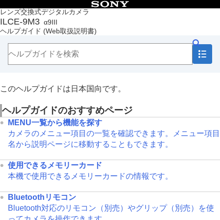
目次
レンズ交換式デジタルカメラ
ILCE-9M3
α9III
トップページ
ヘルプガイド
(Web取扱説明書)
ヘルプガイドの使いかた
必ずお読みください
本体と付属品を確認する
各部の名称
本機の基本操作
準備/基本的な撮影
このヘルプガイドは日本国向です。
MENU一覧から機能を探す
撮影機能を活用する
ヘルプガイドのおすすめページ
カメラをカスタマイズする
MENU一覧から機能を探す
再生する
カメラのメニュー項目の一覧を確認できます。メニュー項目
カメラの設定を変更する
名から説明ページに移動することもできます。
スマートフォンでできること
パソコンでできること
使用できるメモリーカード
クラウドサービスを利用する
本機で使用できるメモリーカードの情報です。
資料
故障かな？と思ったら
Bluetoothリモコン
Bluetooth対応のリモコン（別売）やグリップ（別売）を使
ってカメラを操作できます。