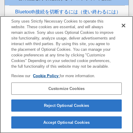
Bluetooth
接続を切断するには（使い終わるには）
Sony uses Strictly Necessary Cookies to operate this
付属のヘッドホンケーブルをつないで使う
website. These cookies are essential, and will always
remain active. Sony also uses Optional Cookies to improve
音楽を聞く
site functionality, analyze usage, deliver advertisements and
interact with third parties. By using this site, you agree to
the placement of Optional Cookies. You can manage your
通話する
cookie preferences at any time by clicking "Customize
Cookies" Depending on your selected cookie preferences,
音声アシスト機能を使う
the full functionality of this website may not be available.
Review our
Cookie Policy
for more information.
アプリを使う
Customize Cookies
お知らせ
困ったときは
Reject Optional Cookies
Accept Optional Cookies
5-013-731-01(7)
Copyright 2020 Sony Corporation