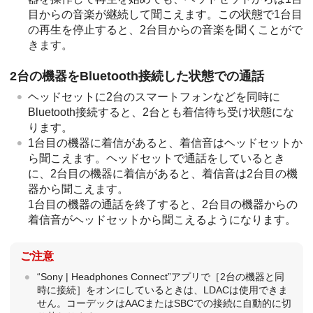
目からの音楽が継続して聞こえます。この状態で1台目
の再生を停止すると、2台目からの音楽を聞くことがで
きます。
2台の機器を
Bluetooth
接続した状態での通話
ヘッドセットに2台のスマートフォンなどを同時に
Bluetooth
接続すると、2台とも着信待ち受け状態にな
ります。
1台目の機器に着信があると、着信音はヘッドセットか
ら聞こえます。ヘッドセットで通話をしているとき
に、2台目の機器に着信があると、着信音は2台目の機
器から聞こえます。
1台目の機器の通話を終了すると、2台目の機器からの
着信音がヘッドセットから聞こえるようになります。
ご注意
“
Sony | Headphones Connect
”アプリで［
2台の機器と同
時に接続
］をオンにしているときは、
LDAC
は使用できま
せん。コーデックは
AAC
または
SBC
での接続に自動的に切