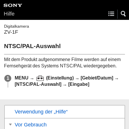
Hilfe
Digitalkamera
ZV-1F
NTSC/PAL-Auswahl
Mit dem Produkt aufgenommene Filme werden auf einem
Fernsehgerät des Systems NTSC/PAL wiedergegeben.
MENU
→
(
Einstellung
) →
[Gebiet/Datum]
→
[NTSC/PAL-Auswahl]
→
[Eingabe]
Verwendung der „Hilfe“
Vor Gebrauch