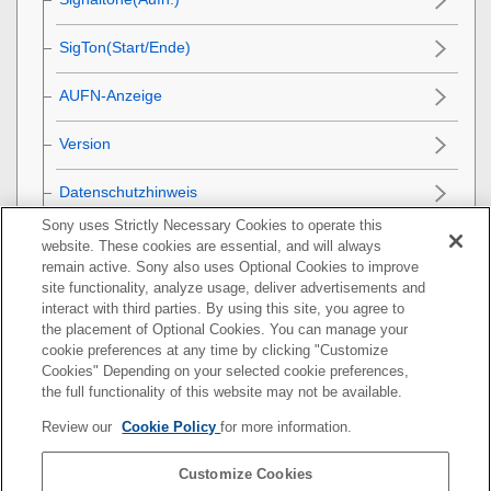
SigTon(Start/Ende)
AUFN-Anzeige
Version
Datenschutzhinweis
Sony uses Strictly Necessary Cookies to operate this
Bildschirmleser
(nur für einige Modelle)
website. These cookies are essential, and will always
remain active. Sony also uses Optional Cookies to improve
Einstlg zurücksetzen
site functionality, analyze usage, deliver advertisements and
interact with third parties. By using this site, you agree to
the placement of Optional Cookies. You can manage your
Mit einem Smartphone verfügbare Funktionen
cookie preferences at any time by clicking "Customize
Cookies" Depending on your selected cookie preferences,
Verwendung eines Computers
the full functionality of this website may not be available.
Review our
Cookie Policy
for more information.
Verwenden des Cloud-Dienstes
Customize Cookies
Anhang