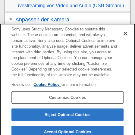
Livestreaming von Video und Audio (
USB-Stream.
)
Anpassen der Kamera
Sony uses Strictly Necessary Cookies to operate this
Betrachten
website. These cookies are essential, and will always
remain active. Sony also uses Optional Cookies to improve
Ändern der Kameraeinstellungen
site functionality, analyze usage, deliver advertisements and
interact with third parties. By using this site, you agree to
the placement of Optional Cookies. You can manage your
Mit einem Smartphone verfügbare Funktionen
cookie preferences at any time by clicking "Customize
Cookies" Depending on your selected cookie preferences,
Verwendung eines Computers
the full functionality of this website may not be available.
Review our
Cookie Policy
for more information.
Verwenden des Cloud-Dienstes
Customize Cookies
Anhang
Falls Sie Probleme haben
Reject Optional Cookies
Accept Optional Cookies