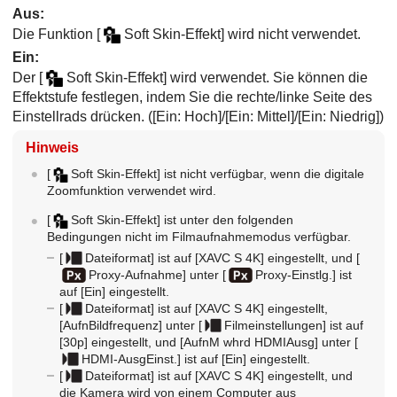
Aus
:
Die Funktion
[
Soft Skin-Effekt]
wird nicht verwendet.
Ein
:
Der
[
Soft Skin-Effekt]
wird verwendet. Sie können die
Effektstufe festlegen, indem Sie die rechte/linke Seite des
Einstellrads drücken. (
[Ein: Hoch]
/
[Ein: Mittel]
/
[Ein: Niedrig]
)
Hinweis
[
Soft Skin-Effekt]
ist nicht verfügbar, wenn die digitale
Zoomfunktion verwendet wird.
[
Soft Skin-Effekt]
ist unter den folgenden
Bedingungen nicht im Filmaufnahmemodus verfügbar.
[
Dateiformat]
ist auf
[XAVC S 4K]
eingestellt, und
[
Proxy-Aufnahme]
unter
[
Proxy-Einstlg.]
ist
auf
[Ein]
eingestellt.
[
Dateiformat]
ist auf
[XAVC S 4K]
eingestellt,
[AufnBildfrequenz]
unter
[
Filmeinstellungen]
ist auf
[30p]
eingestellt, und
[AufnM whrd HDMIAusg]
unter
[
HDMI-AusgEinst.]
ist auf
[Ein]
eingestellt.
[
Dateiformat]
ist auf
[XAVC S 4K]
eingestellt, und
die Kamera wird von einem Computer aus