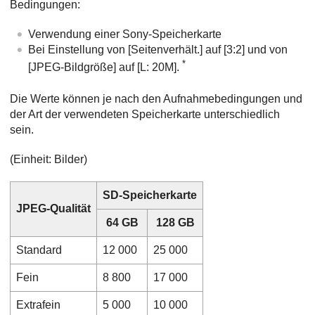
Bedingungen:
Verwendung einer Sony-Speicherkarte
Bei Einstellung von
[Seitenverhält.]
auf
[3:2]
und von
*
[JPEG-Bildgröße]
auf
[L: 20M]
.
Die Werte können je nach den Aufnahmebedingungen und
der Art der verwendeten Speicherkarte unterschiedlich
sein.
(Einheit: Bilder)
SD-Speicherkarte
JPEG-Qualität
64 GB
128 GB
Standard
12 000
25 000
Fein
8 800
17 000
Extrafein
5 000
10 000