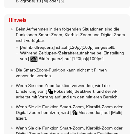
Bildgröße]
zu
[M]
oder
[S]
.
Hinweis
Beim Aufnehmen in den folgenden Situationen sind die
Funktionen Smart-Zoom, Klarbild-Zoom und Digital-Zoom
nicht verfügbar:
[AufnBildfrequenz]
ist auf
[120p]
/
[100p]
eingestellt.
Während Zeitlupen-/Zeitrafferaufnahme bei Einstellung
von
[
Bildfrequenz]
auf
[120fps]
/
[100fps]
Die Smart-Zoom-Funktion kann nicht mit Filmen
verwendet werden.
Wenn Sie eine Zoomfunktion verwenden, wird die
Einstellung von
[
Fokusfeld]
deaktiviert, und der AF
arbeitet mit Vorrang auf und um den mittleren Bereich.
Wenn Sie die Funktion Smart-Zoom, Klarbild-Zoom oder
Digital-Zoom benutzen, wird
[
Messmodus]
auf
[Multi]
fixiert.
Wenn Sie die Funktion Smart-Zoom, Klarbild-Zoom oder
Digital-Zoom benutzen, sind die folgenden Funktionen