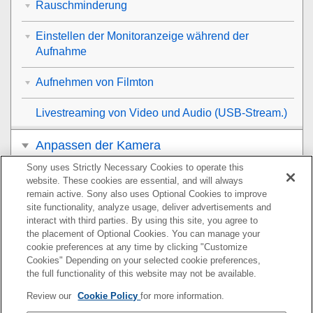
Rauschminderung
Einstellen der Monitoranzeige während der
Aufnahme
Aufnehmen von Filmton
Livestreaming von Video und Audio (
USB-Stream.
)
Anpassen der Kamera
Sony uses Strictly Necessary Cookies to operate this
Betrachten
website. These cookies are essential, and will always
remain active. Sony also uses Optional Cookies to improve
Ändern der Kameraeinstellungen
site functionality, analyze usage, deliver advertisements and
interact with third parties. By using this site, you agree to
the placement of Optional Cookies. You can manage your
Mit einem Smartphone verfügbare Funktionen
cookie preferences at any time by clicking "Customize
Cookies" Depending on your selected cookie preferences,
Verwendung eines Computers
the full functionality of this website may not be available.
Review our
Cookie Policy
for more information.
Verwenden des Cloud-Dienstes