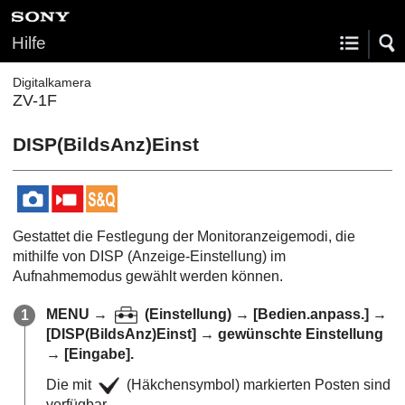
Hilfe
Digitalkamera
ZV-1F
DISP(BildsAnz)Einst
Gestattet die Festlegung der Monitoranzeigemodi, die
mithilfe von DISP (Anzeige-Einstellung) im
Aufnahmemodus gewählt werden können.
MENU
→
(
Einstellung
) →
[Bedien.anpass.]
→
[DISP(BildsAnz)Einst]
→ gewünschte Einstellung
→
[Eingabe]
.
Die mit
(Häkchensymbol) markierten Posten sind
verfügbar.